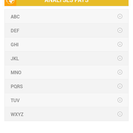
ANALYSES PAYS
ABC
DEF
GHI
JKL
MNO
PQRS
TUV
WXYZ