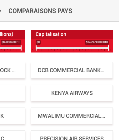
COMPARAISONS PAYS
llions)
Capitalisation
$89060400010
$0
$1499990000010
DAR ES SALAAM STOCK EXCHANGE
DCB COMMERCIAL BANK PLC
KENYA AIRWAYS
NK
MWALIMU COMMERCIAL BANK
LC
PRECISION AIR SERVICES